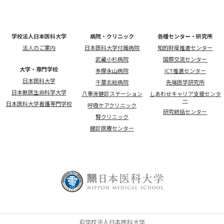
学校法人日本医科大学
病院・クリニック
各種センター・研究所
法人のご案内
日本医科大学付属病院
知的財産推進センター
武蔵小杉病院
国際交流センター
大学・専門学校
多摩永山病院
ICT推進センター
日本医科大学
千葉北総病院
先端医学研究所
日本獣医生命科学大学
八重洲健診ステーション
しあわせキャリア支援センタ
ー
日本医科大学看護専門学校
呼吸ケアクリニック
研究統括センター
腎クリニック
健診医療センター
©学校法人日本医科大学