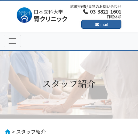
Skip
診療/検査/見学のお問い合わせ
to
03-3821-1601
日本医科大学
日曜休診
腎クリニック
content
mail
スタッフ紹介
>
スタッフ紹介